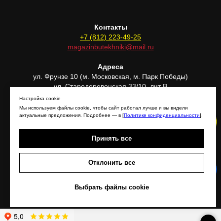
Контакты
+7 (812) 223-49-25
magazinbutekhniki@mail.ru
Адреса
ул. Фрунзе 10 (м. Московская, м. Парк Победы)
ул. Стародеревенская 33/10, лит В
(м. Комендантский проспект)
Настройка cookie
Мы используем файлы cookie, чтобы сайт работал лучше и вы видели
актуальные предложения. Подробнее — в [
Политике конфиденциальности
].
Принять все
Отклонить все
Задать вопрос!
Отправить фото техники!
Выбрать файлы cookie