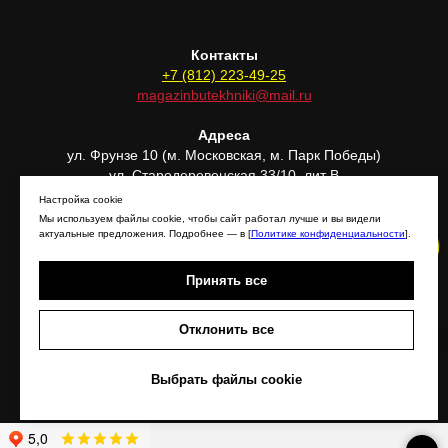
Контакты
+7 (812) 223-49-25
magazinbutekhniki@mail.ru
Адреса
ул. Фрунзе 10 (м. Московская, м. Парк Победы)
ул. Стародеревенская 33/10, лит В
(м. Комендантский проспект)
Настройка cookie
Мы используем файлы cookie, чтобы сайт работал лучше и вы видели
актуальные предложения. Подробнее — в [
Политике конфиденциальности
].
Принять все
Отклонить все
Задать вопрос!
Отправить фото техники!
Выбрать файлы cookie