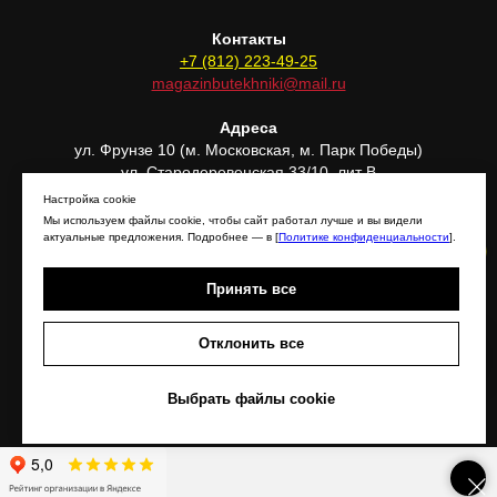
Контакты
+7 (812) 223-49-25
magazinbutekhniki@mail.ru
Адреса
ул. Фрунзе 10 (м. Московская, м. Парк Победы)
ул. Стародеревенская 33/10, лит В
(м. Комендантский проспект)
Настройка cookie
Мы используем файлы cookie, чтобы сайт работал лучше и вы видели
актуальные предложения. Подробнее — в [
Политике конфиденциальности
].
Принять все
Отклонить все
Задать вопрос!
Отправить фото техники!
Выбрать файлы cookie